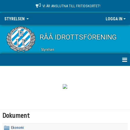
VI ÄR ANSLUTNA TILL FRITIDSKORTET!
STYRELSEN
LOGGA IN
RÅÅ IDROTTSFÖRENING
Styrelsen
HEM
KALENDER
STYRELSEMEDLEMMAR
BILDGALLERI
Dokument
DOKUMENT
Ekonomi