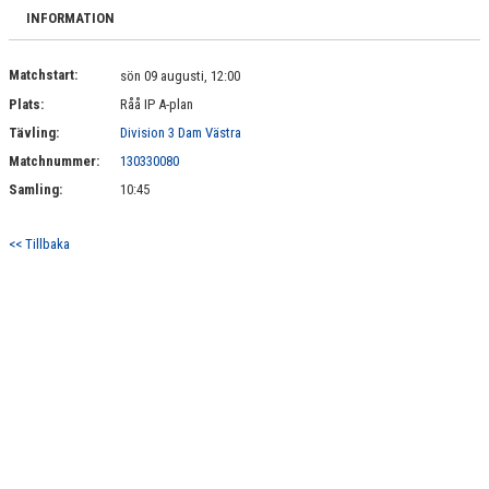
RÅÅ IF:S UTBILDNINGSPLAN
INFORMATION
BILDGALLERI
Matchstart:
sön 09 augusti, 12:00
Plats:
Råå IP A-plan
VÅRA LAG
Tävling:
Division 3 Dam Västra
MATCHER
Matchnummer:
130330080
Samling:
10:45
BLI MEDLEM
<< Tillbaka