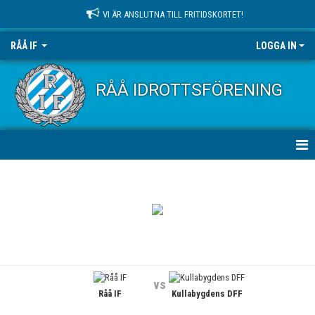
VI ÄR ANSLUTNA TILL FRITIDSKORTET!
RÅÅ IF
LOGGA IN
RÅÅ IDROTTSFÖRENING
HEM
NYHETER
OM KLUBBEN
KONTAKT
vs
Råå IF
Kullabygdens DFF
KALENDER