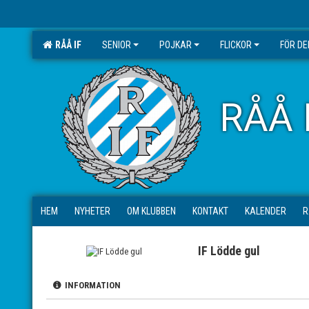
RÅÅ IF
SENIOR
POJKAR
FLICKOR
FÖR D
RÅÅ 
HEM
NYHETER
OM KLUBBEN
KONTAKT
KALENDER
R
IF Lödde gul
INFORMATION