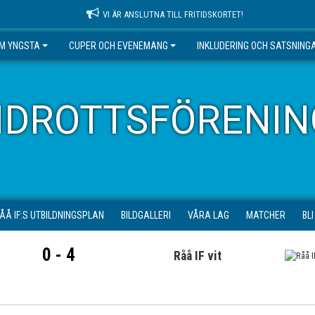
VI ÄR ANSLUTNA TILL FRITIDSKORTET!
EM YNGSTA
CUPER OCH EVENEMANG
INKLUDERING OCH SATSNING
IDROTTSFÖRENIN
ÅÅ IF:S UTBILDNINGSPLAN
BILDGALLERI
VÅRA LAG
MATCHER
BL
0 - 4
Råå IF vit