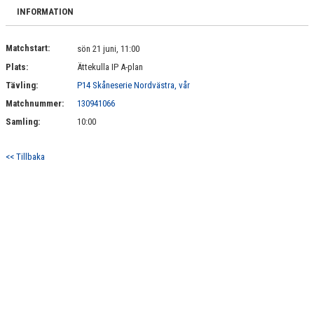
RÅÅ IF:S UTBILDNINGSPLAN
INFORMATION
BILDGALLERI
Matchstart:
sön 21 juni, 11:00
Plats:
Ättekulla IP A-plan
VÅRA LAG
Tävling:
P14 Skåneserie Nordvästra, vår
MATCHER
Matchnummer:
130941066
Samling:
10:00
BLI MEDLEM
<< Tillbaka