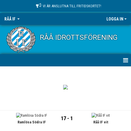
VI ÄR ANSLUTNA TILL FRITIDSKORTET!
RÅÅ IF
LOGGA IN
RÅÅ IDROTTSFÖRENING
HEM
NYHETER
OM KLUBBEN
KONTAKT
17 - 1
Ramlösa Södra IF
Råå IF vit
KALENDER