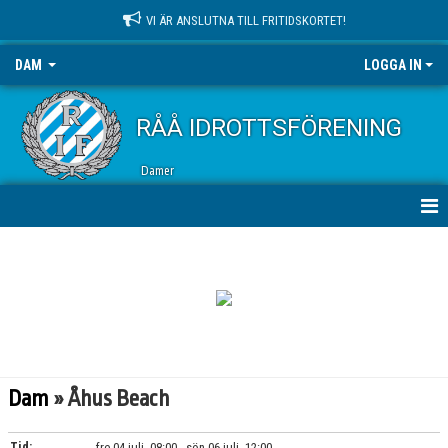
VI ÄR ANSLUTNA TILL FRITIDSKORTET!
DAM
LOGGA IN
RÅÅ IDROTTSFÖRENING
Damer
HEM
NYHETER
KALENDER
MATCHER
Dam
» Åhus Beach
TRUPPEN
Tid:
fre 04 juli, 08:00 - sön 06 juli, 12:00