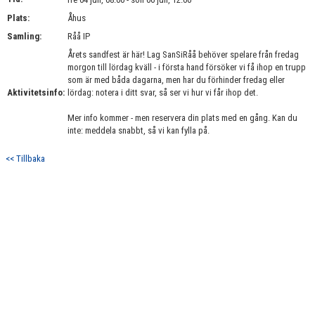
BILDGALLERI
Plats:
Åhus
Samling:
Råå IP
DOKUMENT
Årets sandfest är här! Lag SanSiRåå behöver spelare från fredag
morgon till lördag kväll - i första hand försöker vi få ihop en trupp
KONTAKT
som är med båda dagarna, men har du förhinder fredag eller
Aktivitetsinfo:
lördag: notera i ditt svar, så ser vi hur vi får ihop det.
Mer info kommer - men reservera din plats med en gång. Kan du
inte: meddela snabbt, så vi kan fylla på.
<< Tillbaka