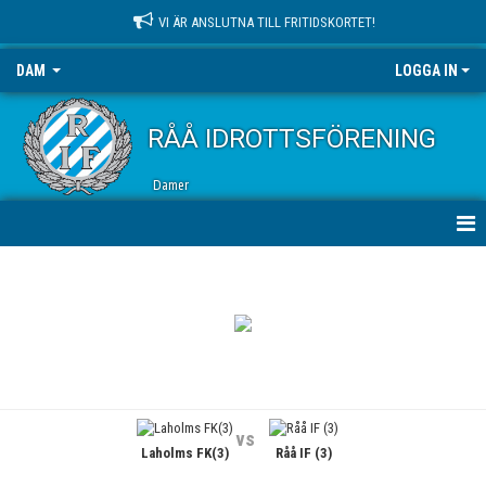
VI ÄR ANSLUTNA TILL FRITIDSKORTET!
DAM
LOGGA IN
RÅÅ IDROTTSFÖRENING
Damer
HEM
NYHETER
KALENDER
MATCHER
vs
Laholms FK(3)
Råå IF (3)
TRUPPEN