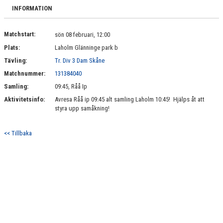
BILDGALLERI
INFORMATION
DOKUMENT
Matchstart:
sön 08 februari, 12:00
Plats:
Laholm Glänninge park b
KONTAKT
Tävling:
Tr. Div 3 Dam Skåne
Matchnummer:
131384040
Samling:
09:45, Råå Ip
Aktivitetsinfo:
Avresa Råå ip 09:45 alt samling Laholm 10:45! Hjälps åt att
styra upp samåkning!
<< Tillbaka