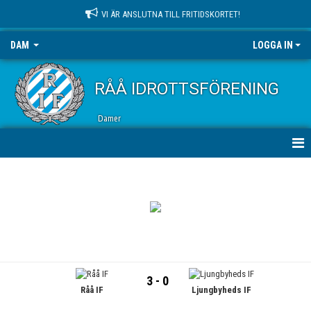
VI ÄR ANSLUTNA TILL FRITIDSKORTET!
DAM
LOGGA IN
RÅÅ IDROTTSFÖRENING
Damer
HEM
NYHETER
KALENDER
MATCHER
3 - 0
Råå IF
Ljungbyheds IF
TRUPPEN