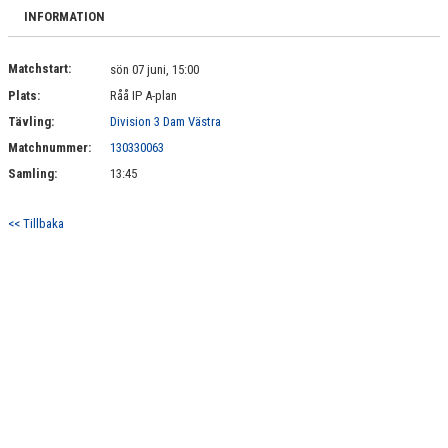
BILDGALLERI
INFORMATION
DOKUMENT
Matchstart:
sön 07 juni, 15:00
Plats:
Råå IP A-plan
KONTAKT
Tävling:
Division 3 Dam Västra
Matchnummer:
130330063
Samling:
13:45
<< Tillbaka