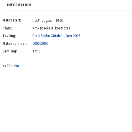
DOKUMENT
INFORMATION
MATCHER
Matchstart:
fre 21 augusti, 19:00
Plats:
Kroksbäcks IP konstgräs
KONTAKT
Tävling:
Div 3 Södra Götaland, herr 2026
Matchnummer:
000092095
Samling:
17:15
<< Tillbaka