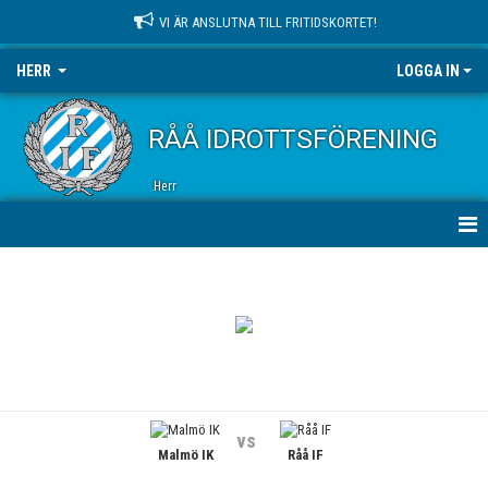
VI ÄR ANSLUTNA TILL FRITIDSKORTET!
HERR
LOGGA IN
RÅÅ IDROTTSFÖRENING
Herr
HEM
NYHETER
KALENDER
TRUPPEN
vs
Malmö IK
Råå IF
BILDGALLERI