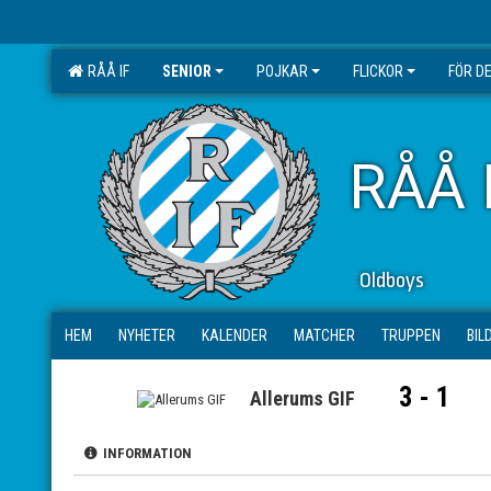
RÅÅ IF
SENIOR
POJKAR
FLICKOR
FÖR D
RÅÅ 
Oldboys
HEM
NYHETER
KALENDER
MATCHER
TRUPPEN
BIL
3 - 1
Allerums GIF
INFORMATION