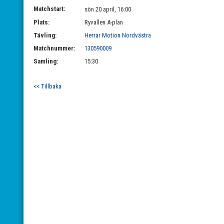
Matchstart:
sön 20 april, 16:00
Plats:
Ryvallen A-plan
Tävling:
Herrar Motion Nordvästra
Matchnummer:
130590009
Samling:
15:30
<< Tillbaka