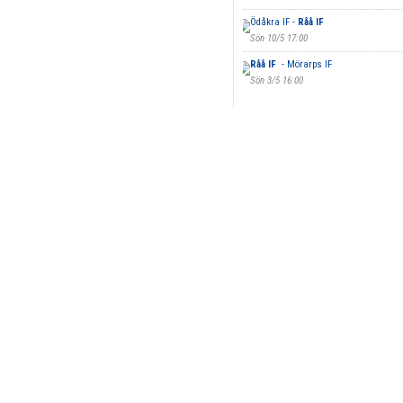
Ödåkra IF -
Råå IF
Sön 10/5 17:00
Råå IF
- Mörarps IF
Sön 3/5 16:00