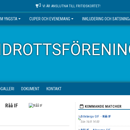
VI ÄR ANSLUTNA TILL FRITIDSKORTET!
EM YNGSTA
CUPER OCH EVENEMANG
INKLUDERING OCH SATSNIN
IDROTTSFÖRENIN
DGALLERI
DOKUMENT
KONTAKT
Råå IF
KOMMANDE MATCHER
Billeberga GIF -
Råå IF
Sön 16/8 14:00