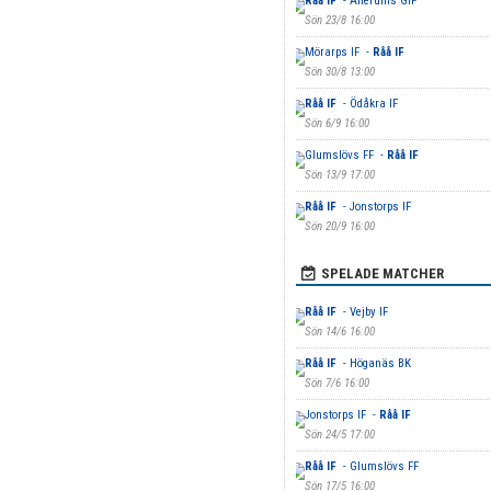
Råå IF
- Allerums GIF
Sön 23/8 16:00
Mörarps IF -
Råå IF
Sön 30/8 13:00
Råå IF
- Ödåkra IF
Sön 6/9 16:00
Glumslövs FF -
Råå IF
Sön 13/9 17:00
Råå IF
- Jonstorps IF
Sön 20/9 16:00
SPELADE MATCHER
Råå IF
- Vejby IF
Sön 14/6 16:00
Råå IF
- Höganäs BK
Sön 7/6 16:00
Jonstorps IF -
Råå IF
Sön 24/5 17:00
Råå IF
- Glumslövs FF
Sön 17/5 16:00