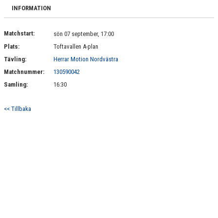
BILDGALLERI
INFORMATION
DOKUMENT
Matchstart:
sön 07 september, 17:00
Plats:
Toftavallen A-plan
KONTAKT
Tävling:
Herrar Motion Nordvästra
Matchnummer:
130590042
Samling:
16:30
<< Tillbaka