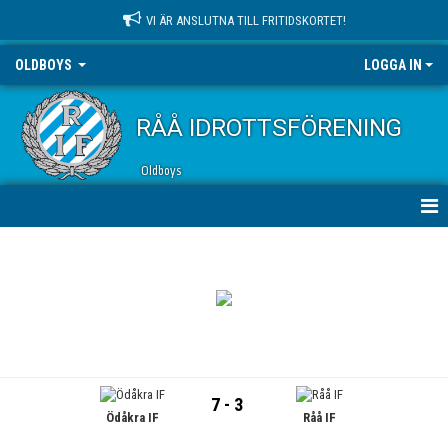
VI ÄR ANSLUTNA TILL FRITIDSKORTET!
OLDBOYS
LOGGA IN
RÅÅ IDROTTSFÖRENING
Oldboys
HEM
NYHETER
KALENDER
MATCHER
7 - 3
Ödåkra IF
Råå IF
TRUPPEN