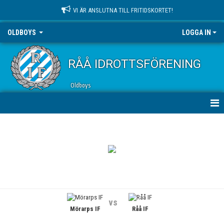
VI ÄR ANSLUTNA TILL FRITIDSKORTET!
OLDBOYS
LOGGA IN
RÅÅ IDROTTSFÖRENING
Oldboys
HEM
NYHETER
KALENDER
MATCHER
vs
Mörarps IF
Råå IF
TRUPPEN