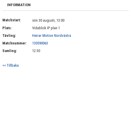
BILDGALLERI
INFORMATION
DOKUMENT
Matchstart:
sön 30 augusti, 13:00
Plats:
Vidablick IP plan 1
KONTAKT
Tävling:
Herrar Motion Nordvästra
Matchnummer:
130590063
Samling:
12:30
<< Tillbaka