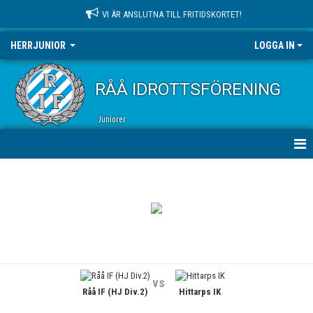
VI ÄR ANSLUTNA TILL FRITIDSKORTET!
HERRJUNIOR
LOGGA IN
RÅÅ IDROTTSFÖRENING
Juniorer
HEM
NYHETER
KALENDER
MATCHER
vs
Råå IF (HJ Div.2)
Hittarps IK
TRUPPEN