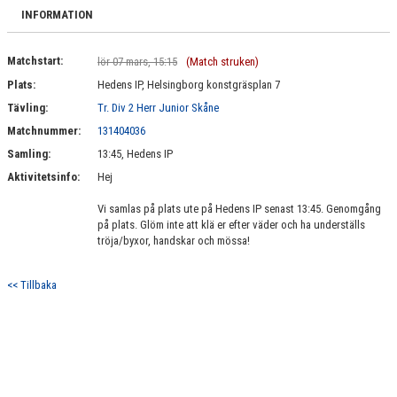
BILDGALLERI
INFORMATION
DOKUMENT
Matchstart:
lör 07 mars, 15:15
(Match struken)
Plats:
Hedens IP, Helsingborg konstgräsplan 7
KONTAKT
Tävling:
Tr. Div 2 Herr Junior Skåne
Matchnummer:
131404036
Samling:
13:45, Hedens IP
Aktivitetsinfo:
Hej
Vi samlas på plats ute på Hedens IP senast 13:45. Genomgång
på plats. Glöm inte att klä er efter väder och ha underställs
tröja/byxor, handskar och mössa!
<< Tillbaka