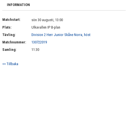
BILDGALLERI
INFORMATION
DOKUMENT
Matchstart:
sön 30 augusti, 13:00
Plats:
Ulkavallen IP B-plan
KONTAKT
Tävling:
Division 2 Herr Junior Skåne Norra, höst
Matchnummer:
130722019
Samling:
11:30
<< Tillbaka