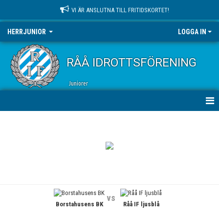
VI ÄR ANSLUTNA TILL FRITIDSKORTET!
HERRJUNIOR
LOGGA IN
RÅÅ IDROTTSFÖRENING
Juniorer
HEM
NYHETER
KALENDER
MATCHER
vs
Borstahusens BK
Råå IF ljusblå
TRUPPEN