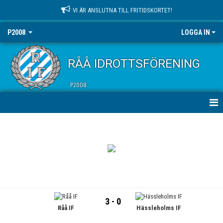
VI ÄR ANSLUTNA TILL FRITIDSKORTET!
P2008
LOGGA IN
RÅÅ IDROTTSFÖRENING
P2008
HEM
NYHETER
KALENDER
MATCHER
3 - 0
Råå IF
Hässleholms IF
TRUPPEN