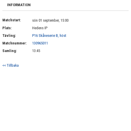
BILDGALLERI
INFORMATION
DOKUMENT
Matchstart:
sön 01 september, 15:00
Plats:
Hedens IP
KONTAKT
Tävling:
P16 Skåneserie B, höst
Matchnummer:
130965011
Samling:
13:45
<< Tillbaka