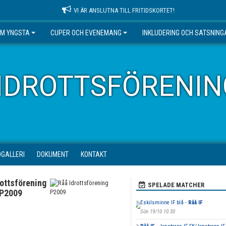
VI ÄR ANSLUTNA TILL FRITIDSKORTET!
EM YNGSTA
CUPER OCH EVENEMANG
INKLUDERING OCH SATSNING
IDROTTSFÖRENIN
DGALLERI
DOKUMENT
KONTAKT
rottsförening
SPELADE MATCHER
P2009
Eskilsminne IF blå -
Råå IF
Sön 19/10 10:30