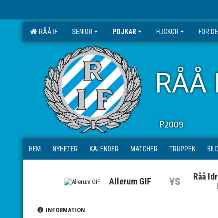
RÅÅ IF
SENIOR
POJKAR
FLICKOR
FÖR D
RÅÅ 
P2009
HEM
NYHETER
KALENDER
MATCHER
TRUPPEN
BIL
Råå Id
vs
Allerum GIF
INFORMATION