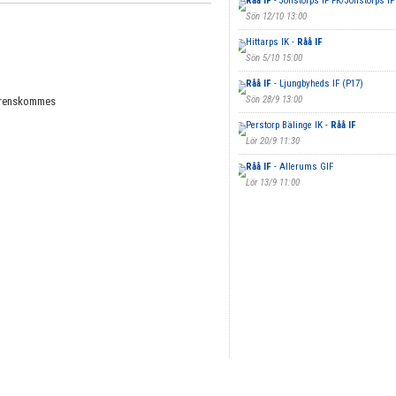
Råå IF
- Jonstorps IF FK/Jonstorps IF
Sön 12/10 13:00
Hittarps IK -
Råå IF
Sön 5/10 15:00
Råå IF
- Ljungbyheds IF (P17)
Sön 28/9 13:00
verenskommes
Perstorp Bälinge IK -
Råå IF
Lör 20/9 11:30
Råå IF
- Allerums GIF
Lör 13/9 11:00