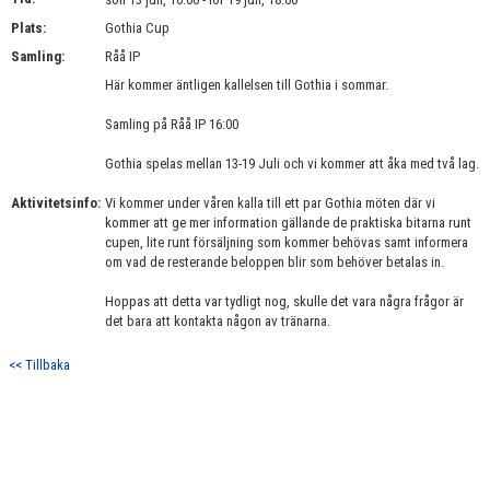
BILDGALLERI
Plats:
Gothia Cup
Samling:
Råå IP
DOKUMENT
Här kommer äntligen kallelsen till Gothia i sommar.
KONTAKT
Samling på Råå IP 16:00
Gothia spelas mellan 13-19 Juli och vi kommer att åka med två lag.
Aktivitetsinfo:
Vi kommer under våren kalla till ett par Gothia möten där vi
kommer att ge mer information gällande de praktiska bitarna runt
cupen, lite runt försäljning som kommer behövas samt informera
om vad de resterande beloppen blir som behöver betalas in.
Hoppas att detta var tydligt nog, skulle det vara några frågor är
det bara att kontakta någon av tränarna.
<< Tillbaka