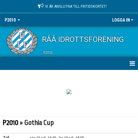
VI ÄR ANSLUTNA TILL FRITIDSKORTET!
P2010
LOGGA IN
RÅÅ IDROTTSFÖRENING
P2010
HEM
NYHETER
KALENDER
MATCHER
P2010
» Gothia Cup
TRUPPEN
Tid:
sön 13 juli, 16:00 - lör 19 juli, 18:00