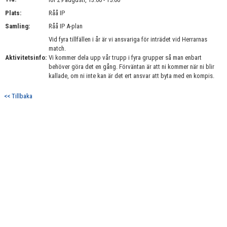
BILDGALLERI
Plats:
Råå IP
Samling:
Råå IP A-plan
DOKUMENT
Vid fyra tillfällen i år är vi ansvariga för inträdet vid Herrarnas
match.
KONTAKT
Aktivitetsinfo:
Vi kommer dela upp vår trupp i fyra grupper så man enbart
behöver göra det en gång. Förväntan är att ni kommer när ni blir
kallade, om ni inte kan är det ert ansvar att byta med en kompis.
<< Tillbaka