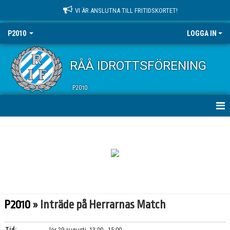
VI ÄR ANSLUTNA TILL FRITIDSKORTET!
P2010
LOGGA IN
RÅÅ IDROTTSFÖRENING
P2010
HEM
NYHETER
KALENDER
MATCHER
P2010
» Inträde på Herrarnas Match
TRUPPEN
Tid:
lör 29 augusti, 13:00 - 15:00