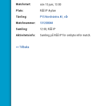
Matchstart:
sön 15 juni, 13:00
Plats:
Råå IP A-plan
Tävling:
P15 Nordvästra A1, vår
Matchnummer:
131200044
Samling:
12:00, Råå IP
Aktivitetsinfo:
Samling på Råå IP för ombyte inför match.
<< Tillbaka