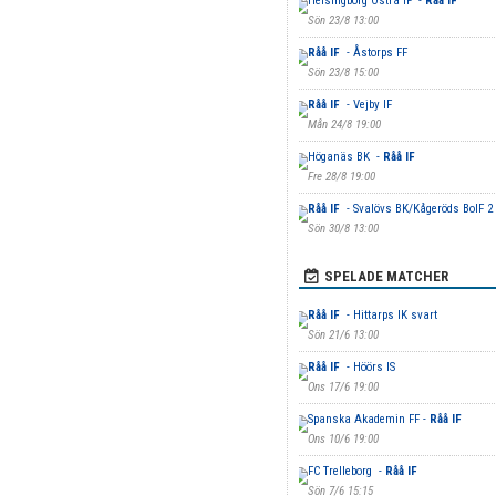
Helsingborg Östra IF -
Råå IF
Sön 23/8 13:00
Råå IF
- Åstorps FF
Sön 23/8 15:00
Råå IF
- Vejby IF
Mån 24/8 19:00
Höganäs BK -
Råå IF
Fre 28/8 19:00
Råå IF
- Svalövs BK/Kågeröds BoIF 2
Sön 30/8 13:00
SPELADE MATCHER
Råå IF
- Hittarps IK svart
Sön 21/6 13:00
Råå IF
- Höörs IS
Ons 17/6 19:00
Spanska Akademin FF -
Råå IF
Ons 10/6 19:00
FC Trelleborg -
Råå IF
Sön 7/6 15:15