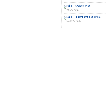
Råå IF
- Svalövs BK gul
Lör 6/6 13:30
Råå IF
- IF Limhamn Bunkeflo 2
Sön 31/5 13:00