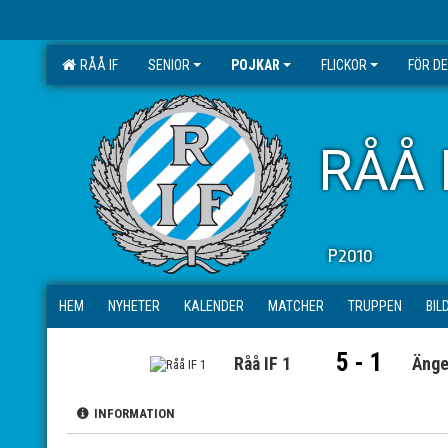
RÅÅ IF
SENIOR
POJKAR
FLICKOR
FÖR D
RÅÅ 
P2010
HEM
NYHETER
KALENDER
MATCHER
TRUPPEN
BIL
5 - 1
Råå IF 1
Änge
INFORMATION