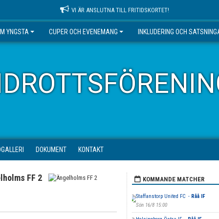
VI ÄR ANSLUTNA TILL FRITIDSKORTET!
EM YNGSTA
CUPER OCH EVENEMANG
INKLUDERING OCH SATSNING
IDROTTSFÖRENIN
DGALLERI
DOKUMENT
KONTAKT
lholms FF 2
KOMMANDE MATCHER
Staffanstorp United FC -
Råå IF
Sön 16/8 15:00