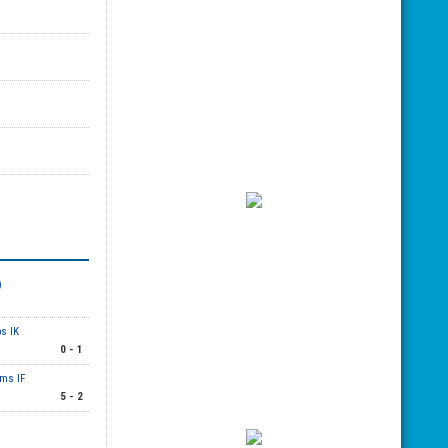
)
ps IK
0 - 1
ms IF
5 - 2