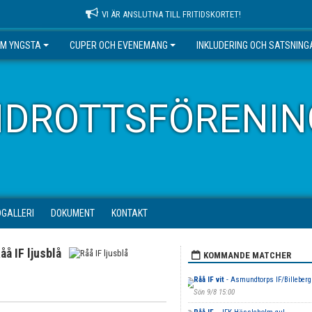
VI ÄR ANSLUTNA TILL FRITIDSKORTET!
EM YNGSTA
CUPER OCH EVENEMANG
INKLUDERING OCH SATSNING
IDROTTSFÖRENIN
DGALLERI
DOKUMENT
KONTAKT
åå IF ljusblå
KOMMANDE MATCHER
Råå IF vit
- Asmundtorps IF/Billeberg
Sön 9/8 15:00