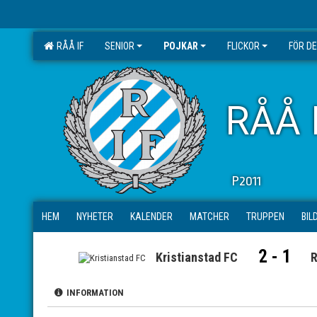
RÅÅ IF
SENIOR
POJKAR
FLICKOR
FÖR D
RÅÅ 
P2011
HEM
NYHETER
KALENDER
MATCHER
TRUPPEN
BIL
2 - 1
Kristianstad FC
R
INFORMATION