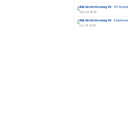
Råå Idrottsförening Vit
- IFÖ Bromö
Sön 2/8 08:00
Råå Idrottsförening Vit
- Eskilminne
Lör 1/8 18:00