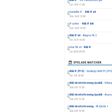
Råå IF
- IFK Hässleholm gul
Lör 15/8 11:00
Gantofta IF -
Råå IF vit
Sön 16/8 13:00
IF Leikin -
Råå IF blå
Sön 16/8 14:30
Råå IF vit
- Alegria FK 2
Fre 21/8 18:30
Oxie SK vit -
Råå IF
Lör 22/8 09:30
SPELADE MATCHER
Råå IF (P15)
- Varbergs BoIS FC (P15
Fre 7/8 18:00
Råå Idrottsförening ljsublå
- Hittar
Sön 2/8 15:30
Råå Idrottsförening ljusblå
- Asaru
Sön 2/8 12:30
Råå Idrottsförening
- Ifk fjärås 1
Sön 2/8 10:30