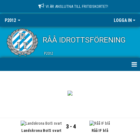
VI ÄR ANSLUTNA TILL FRITIDSKORTET!
P2012
LOGGA IN
RÅÅ IDROTTSFÖRENING
P2012
HEM
NYHETER
KALENDER
MATCHER
3 - 4
Landskrona BoIS svart
Råå IF blå
TRUPPEN