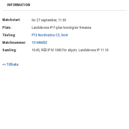
BILDGALLERI
INFORMATION
DOKUMENT
Matchstart:
lör 27 september, 11:30
Plats:
Landskrona IP F-plan konstgräs 9-manna
KONTAKT
Tävling:
P13 Nordvästra C3, höst
Matchnummer:
131446032
Samling:
10:45, Råå IP kl 1045 för skjuts. Landskrona IP 11.10
<< Tillbaka