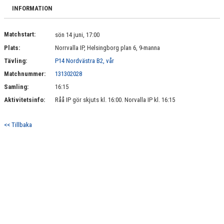
BILDGALLERI
INFORMATION
DOKUMENT
Matchstart:
sön 14 juni, 17:00
Plats:
Norrvalla IP, Helsingborg plan 6, 9-manna
KONTAKT
Tävling:
P14 Nordvästra B2, vår
Matchnummer:
131302028
Samling:
16:15
Aktivitetsinfo:
Råå IP gör skjuts kl. 16:00. Norvalla IP kl. 16:15
<< Tillbaka