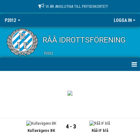
VI ÄR ANSLUTNA TILL FRITIDSKORTET!
P2012
LOGGA IN
RÅÅ IDROTTSFÖRENING
P2012
HEM
NYHETER
KALENDER
MATCHER
4 - 3
Kullavägens BK
Råå IF blå
TRUPPEN