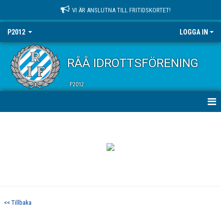
VI ÄR ANSLUTNA TILL FRITIDSKORTET!
P2012
LOGGA IN
RÅÅ IDROTTSFÖRENING
P2012
HEM
NYHETER
KALENDER
MATCHER
<< Tillbaka
TRUPPEN