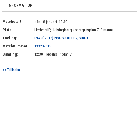
BILDGALLERI
INFORMATION
DOKUMENT
Matchstart:
sön 18 januari, 13:30
Plats:
Hedens IP, Helsingborg konstgräsplan 7, 9-manna
KONTAKT
Tävling:
P14 (f.2012) Nordvästra B2, vinter
Matchnummer:
133202018
Samling:
12:30, Hedens IP plan 7
<< Tillbaka