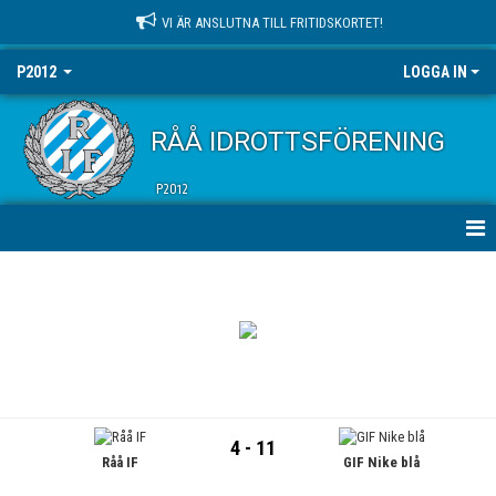
VI ÄR ANSLUTNA TILL FRITIDSKORTET!
P2012
LOGGA IN
RÅÅ IDROTTSFÖRENING
P2012
HEM
NYHETER
KALENDER
MATCHER
4 - 11
Råå IF
GIF Nike blå
TRUPPEN