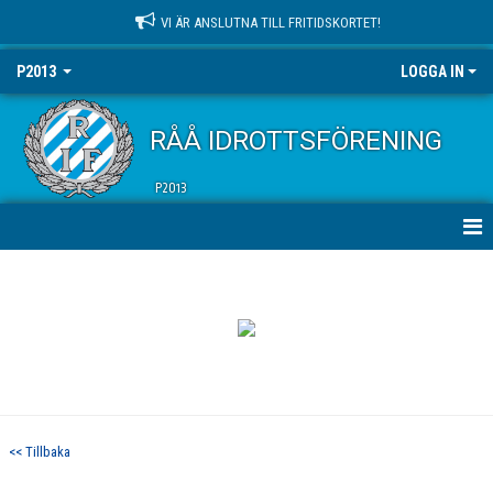
VI ÄR ANSLUTNA TILL FRITIDSKORTET!
P2013
LOGGA IN
RÅÅ IDROTTSFÖRENING
P2013
HEM
NYHETER
KALENDER
MATCHER
<< Tillbaka
TRUPPEN