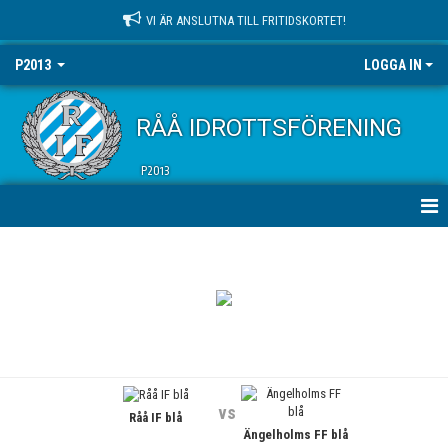
VI ÄR ANSLUTNA TILL FRITIDSKORTET!
P2013
LOGGA IN
RÅÅ IDROTTSFÖRENING
P2013
HEM
NYHETER
KALENDER
MATCHER
vs
Råå IF blå
TRUPPEN
Ängelholms FF blå