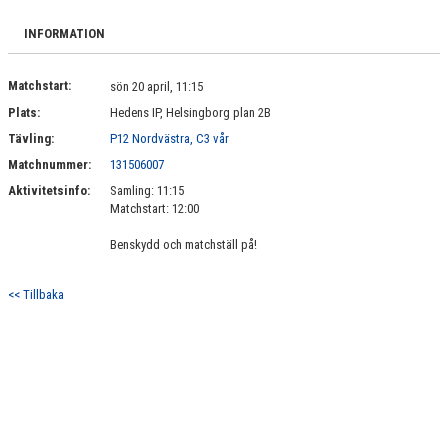
BILDGALLERI
INFORMATION
DOKUMENT
Matchstart:
sön 20 april, 11:15
KONTAKT
Plats:
Hedens IP, Helsingborg plan 2B
Tävling:
P12 Nordvästra, C3 vår
Matchnummer:
131506007
Aktivitetsinfo:
Samling: 11:15
Matchstart: 12:00
Benskydd och matchställ på!
<< Tillbaka