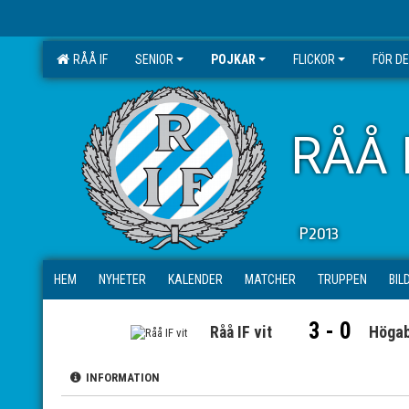
RÅÅ IF
SENIOR
POJKAR
FLICKOR
FÖR D
RÅÅ 
P2013
HEM
NYHETER
KALENDER
MATCHER
TRUPPEN
BIL
3 - 0
Råå IF vit
Högab
INFORMATION