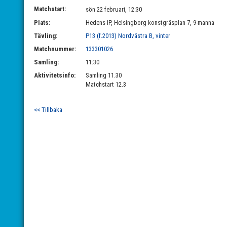
Matchstart:
sön 22 februari, 12:30
Plats:
Hedens IP, Helsingborg konstgräsplan 7, 9-manna
Tävling:
P13 (f.2013) Nordvästra B, vinter
Matchnummer:
133301026
Samling:
11:30
Aktivitetsinfo:
Samling 11.30
Matchstart 12.3
<< Tillbaka