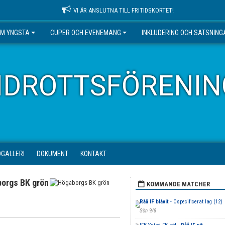
VI ÄR ANSLUTNA TILL FRITIDSKORTET!
EM YNGSTA
CUPER OCH EVENEMANG
INKLUDERING OCH SATSNING
IDROTTSFÖRENIN
DGALLERI
DOKUMENT
KONTAKT
orgs BK grön
KOMMANDE MATCHER
Råå IF blåvit
- Ospecificerat lag (12)
Sön 9/8