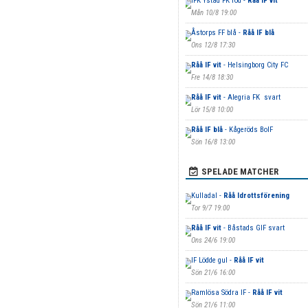
IFK Ystad FK röd -
Råå IF vit
Mån 10/8 19:00
Åstorps FF blå -
Råå IF blå
Ons 12/8 17:30
Råå IF vit
- Helsingborg City FC
Fre 14/8 18:30
Råå IF vit
- Alegria FK svart
Lör 15/8 10:00
Råå IF blå
- Kågeröds BoIF
Sön 16/8 13:00
SPELADE MATCHER
Kulladal -
Råå Idrottsförening
Tor 9/7 19:00
Råå IF vit
- Båstads GIF svart
Ons 24/6 19:00
IF Lödde gul -
Råå IF vit
Sön 21/6 16:00
Ramlösa Södra IF -
Råå IF vit
Sön 21/6 11:00