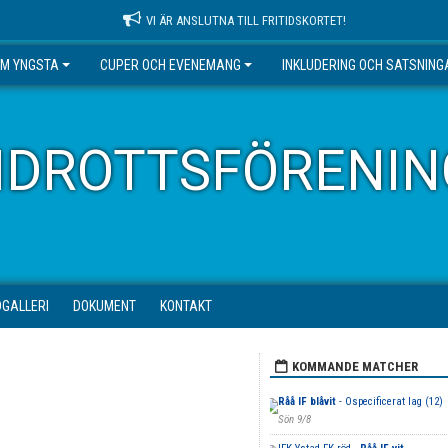
VI ÄR ANSLUTNA TILL FRITIDSKORTET!
EM YNGSTA
CUPER OCH EVENEMANG
INKLUDERING OCH SATSNING
IDROTTSFÖRENIN
DGALLERI
DOKUMENT
KONTAKT
KOMMANDE MATCHER
Råå IF blåvit
- Ospecificerat lag (12)
Sön 9/8