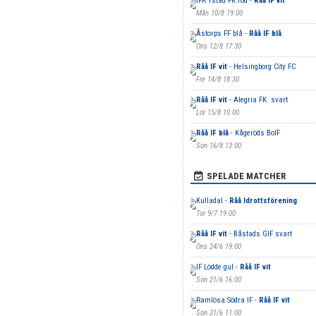
IFK Ystad FK röd -
Råå IF vit
Mån 10/8 19:00
Åstorps FF blå -
Råå IF blå
Ons 12/8 17:30
Råå IF vit
- Helsingborg City FC
Fre 14/8 18:30
Råå IF vit
- Alegria FK svart
Lör 15/8 10:00
Råå IF blå
- Kågeröds BoIF
Sön 16/8 13:00
SPELADE MATCHER
Kulladal -
Råå Idrottsförening
Tor 9/7 19:00
Råå IF vit
- Båstads GIF svart
Ons 24/6 19:00
IF Lödde gul -
Råå IF vit
Sön 21/6 16:00
Ramlösa Södra IF -
Råå IF vit
Sön 21/6 11:00