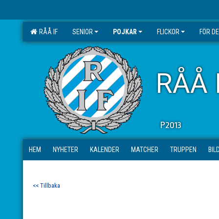
RÅÅ IF
SENIOR
POJKAR
FLICKOR
FÖR D
RÅÅ 
P2013
HEM
NYHETER
KALENDER
MATCHER
TRUPPEN
BIL
<< Tillbaka