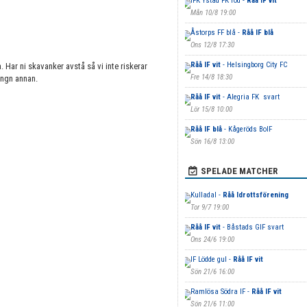
IFK Ystad FK röd -
Råå IF vit
Mån 10/8 19:00
Åstorps FF blå -
Råå IF blå
Ons 12/8 17:30
Råå IF vit
- Helsingborg City FC
. Har ni skavanker avstå så vi inte riskerar
Fre 14/8 18:30
n ngn annan.
Råå IF vit
- Alegria FK svart
Lör 15/8 10:00
Råå IF blå
- Kågeröds BoIF
Sön 16/8 13:00
SPELADE MATCHER
Kulladal -
Råå Idrottsförening
Tor 9/7 19:00
Råå IF vit
- Båstads GIF svart
Ons 24/6 19:00
IF Lödde gul -
Råå IF vit
Sön 21/6 16:00
Ramlösa Södra IF -
Råå IF vit
Sön 21/6 11:00