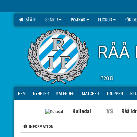
RÅÅ IF
SENIOR
POJKAR
FLICKOR
FÖR D
RÅÅ 
P2013
HEM
NYHETER
KALENDER
MATCHER
TRUPPEN
BIL
vs
Kulladal
Råå Id
INFORMATION