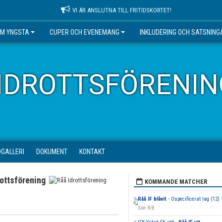
VI ÄR ANSLUTNA TILL FRITIDSKORTET!
EM YNGSTA
CUPER OCH EVENEMANG
INKLUDERING OCH SATSNING
IDROTTSFÖRENIN
DGALLERI
DOKUMENT
KONTAKT
rottsförening
KOMMANDE MATCHER
Råå IF blåvit
- Ospecificerat lag (12)
Sön 9/8