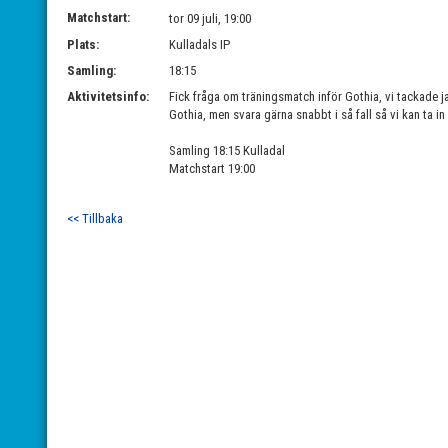
Matchstart:
tor 09 juli, 19:00
Plats:
Kulladals IP
Samling:
18:15
Aktivitetsinfo:
Fick fråga om träningsmatch inför Gothia, vi tackade ja
Gothia, men svara gärna snabbt i så fall så vi kan ta i
Samling 18:15 Kulladal
Matchstart 19:00
<< Tillbaka