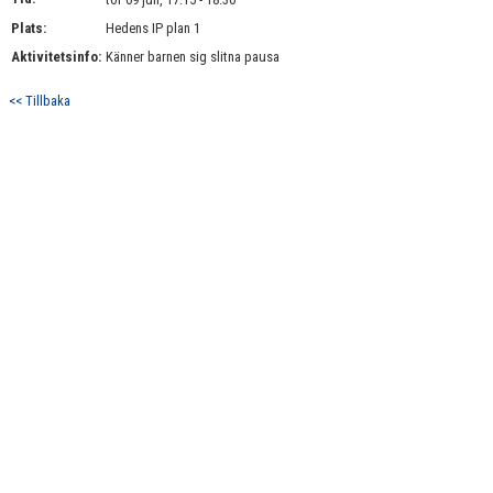
BILDGALLERI
Plats:
Hedens IP plan 1
Aktivitetsinfo:
Känner barnen sig slitna pausa
DOKUMENT
<< Tillbaka
KONTAKT