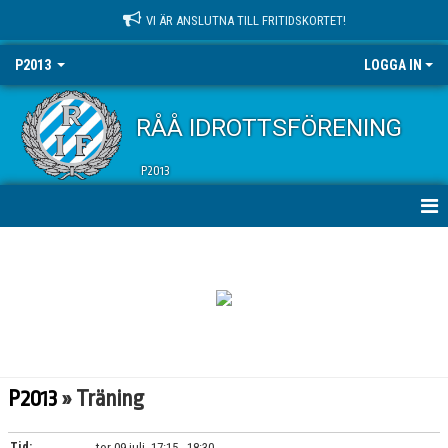
VI ÄR ANSLUTNA TILL FRITIDSKORTET!
P2013
LOGGA IN
RÅÅ IDROTTSFÖRENING
P2013
HEM
NYHETER
KALENDER
MATCHER
P2013
» Träning
TRUPPEN
Tid:
tor 09 juli, 17:15 - 18:30