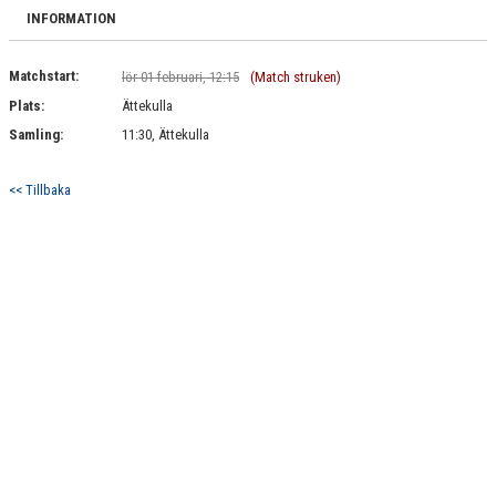
BILDGALLERI
INFORMATION
DOKUMENT
Matchstart:
lör 01 februari, 12:15
(Match struken)
Plats:
Ättekulla
KONTAKT
Samling:
11:30, Ättekulla
<< Tillbaka