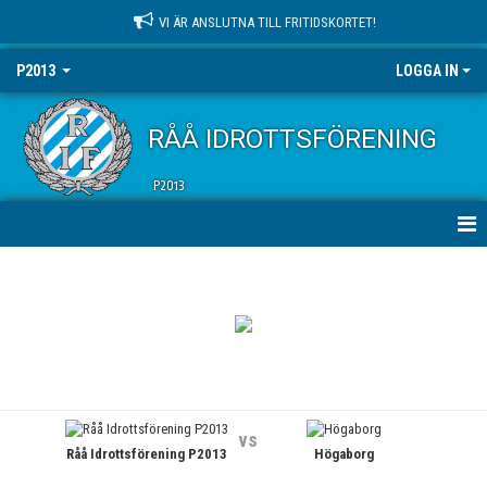
VI ÄR ANSLUTNA TILL FRITIDSKORTET!
P2013
LOGGA IN
RÅÅ IDROTTSFÖRENING
P2013
HEM
NYHETER
KALENDER
MATCHER
vs
Råå Idrottsförening P2013
Högaborg
TRUPPEN