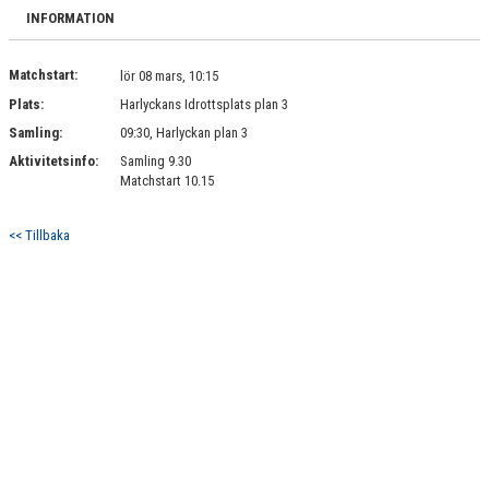
BILDGALLERI
INFORMATION
DOKUMENT
Matchstart:
lör 08 mars, 10:15
Plats:
Harlyckans Idrottsplats plan 3
KONTAKT
Samling:
09:30, Harlyckan plan 3
Aktivitetsinfo:
Samling 9.30
Matchstart 10.15
<< Tillbaka