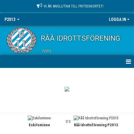
VI ÄR ANSLUTNA TILL FRITIDSKORTET!
P2013
LOGGA IN
RÅÅ IDROTTSFÖRENING
P2013
HEM
NYHETER
KALENDER
MATCHER
vs
Eskilsminne
Råå Idrottsförening P2013
TRUPPEN