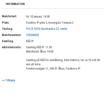
BILDGALLERI
INFORMATION
DOKUMENT
Matchstart:
lör 10 januari, 14:00
Plats:
Furehov IP plan 5, konstgräs 7-manna 2
KONTAKT
Tävling:
P13 (f.2013) Nordvästra C2, vinter
Matchnummer:
133303020
Samling:
Råå IP
Aktivitetsinfo:
Samling Råå IP: 11.30
Matchstart Åhus 14:00
Samling på Råå för samåkning, bilar behövs, tar ca 1h och 40
min att köra.
Furehovsvägen 11, 296 91 Åhus, Furehovs IP
<< Tillbaka