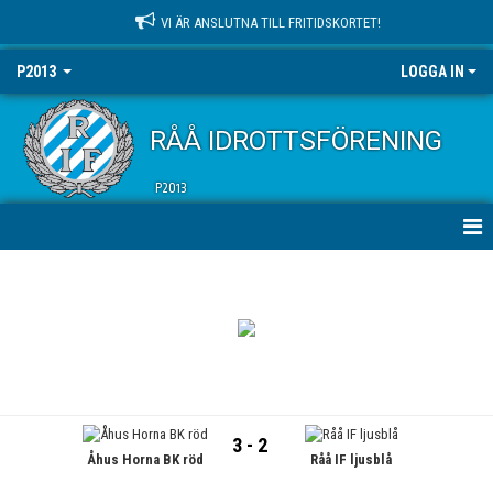
VI ÄR ANSLUTNA TILL FRITIDSKORTET!
P2013
LOGGA IN
RÅÅ IDROTTSFÖRENING
P2013
HEM
NYHETER
KALENDER
MATCHER
3 - 2
Åhus Horna BK röd
Råå IF ljusblå
TRUPPEN