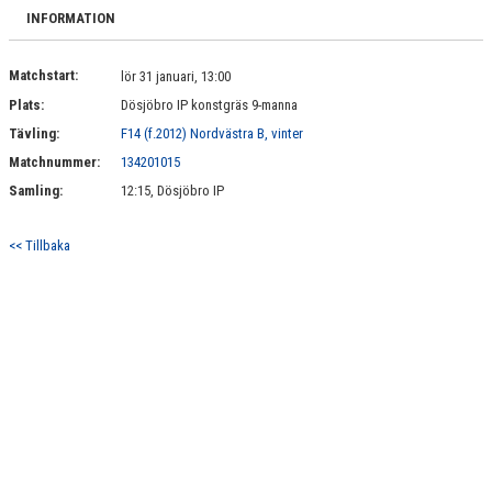
BILDGALLERI
INFORMATION
DOKUMENT
Matchstart:
lör 31 januari, 13:00
Plats:
Dösjöbro IP konstgräs 9-manna
KONTAKT
Tävling:
F14 (f.2012) Nordvästra B, vinter
Matchnummer:
134201015
Samling:
12:15, Dösjöbro IP
<< Tillbaka