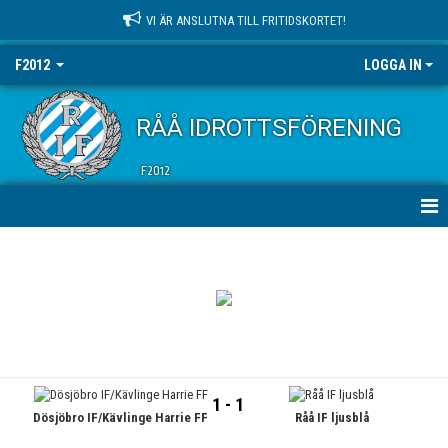
VI ÄR ANSLUTNA TILL FRITIDSKORTET!
F2012
LOGGA IN
RÅÅ IDROTTSFÖRENING
F2012
HEM
NYHETER
KALENDER
MATCHER
1 - 1
Dösjöbro IF/Kävlinge Harrie FF
Råå IF ljusblå
TRUPPEN