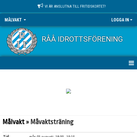
VI ÄR ANSLUTNA TILL FRITIDSKORTET!
MÅLVAKT
LOGGA IN
RÅÅ IDROTTSFÖRENING
HEM
NYHETER
KONTAKT
KALENDER
Målvakt
» Måvaktsträning
Tid:
mån 03 augusti, 18:00 - 19:15