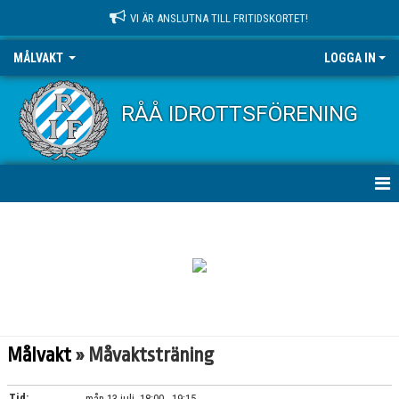
VI ÄR ANSLUTNA TILL FRITIDSKORTET!
MÅLVAKT
LOGGA IN
RÅÅ IDROTTSFÖRENING
HEM
NYHETER
KONTAKT
KALENDER
Målvakt
» Måvaktsträning
Tid:
mån 13 juli, 18:00 - 19:15