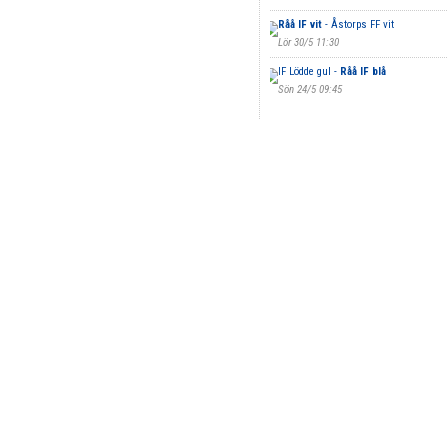
Råå IF vit
- Åstorps FF vit
Lör 30/5 11:30
IF Lödde gul -
Råå IF blå
Sön 24/5 09:45