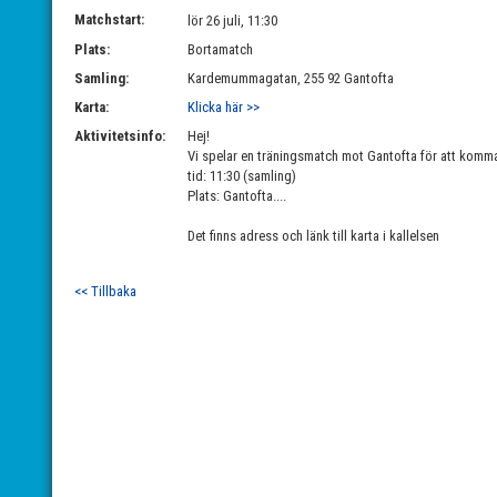
Matchstart:
lör 26 juli, 11:30
Plats:
Bortamatch
Samling:
Kardemummagatan, 255 92 Gantofta
Karta:
Klicka här >>
Aktivitetsinfo:
Hej!
Vi spelar en träningsmatch mot Gantofta för att komm
tid: 11:30 (samling)
Plats: Gantofta....
Det finns adress och länk till karta i kallelsen
<< Tillbaka