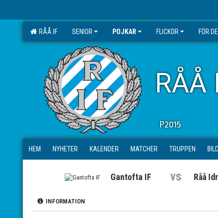
RÅÅ IF
SENIOR
POJKAR
FLICKOR
FÖR D
RÅÅ 
P2015
HEM
NYHETER
KALENDER
MATCHER
TRUPPEN
BIL
vs
Gantofta IF
Råå Id
INFORMATION