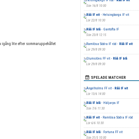
Helsingborgs IF röd -
Råå IF vit
Sön 16/8 10:00
Råå IF vit
- Helsingborgs IF vit
Lör 22/8 10:30
Råå IF blå
- Gantofta IF
Sön 23/8 12:15
a igång lite efter sommaruppehållet
Ramlösa Södra IF röd -
Råå IF vit
Lör 29/8 09:30
Glumslövs FF vit -
Råå IF blå
Lör 29/8 09:30
SPELADE MATCHER
Ängelholms FF vit -
Råå IF vit
Lör 13/6 14:00
Råå IF blå
- Häljarps IF
Sön 7/6 11:30
Råå IF vit
- Ramlösa Södra IF röd
Lör 6/6 10:30
Råå IF blå
- Fortuna FF vit
Sön 31/5 10:00