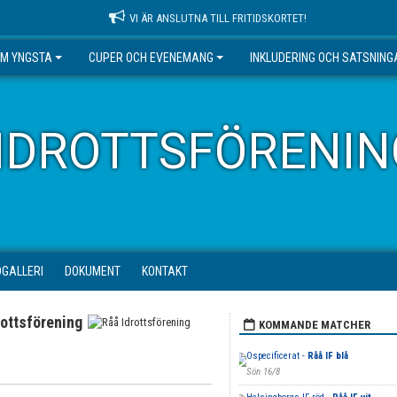
VI ÄR ANSLUTNA TILL FRITIDSKORTET!
EM YNGSTA
CUPER OCH EVENEMANG
INKLUDERING OCH SATSNING
IDROTTSFÖRENIN
DGALLERI
DOKUMENT
KONTAKT
rottsförening
KOMMANDE MATCHER
Ospecificerat -
Råå IF blå
Sön 16/8