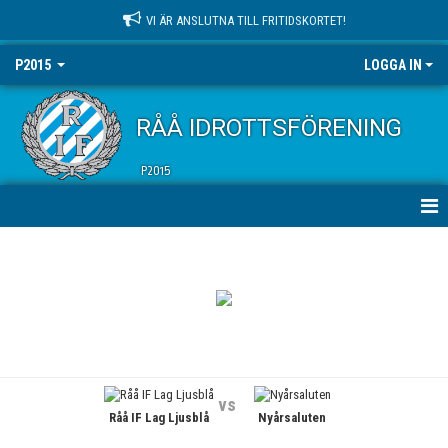
VI ÄR ANSLUTNA TILL FRITIDSKORTET!
P2015
LOGGA IN
RÅÅ IDROTTSFÖRENING
P2015
HEM
NYHETER
KALENDER
MATCHER
vs
Råå IF Lag Ljusblå
Nyårsaluten
TRUPPEN