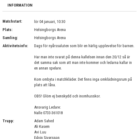
BILDGALLERI
INFORMATION
DOKUMENT
Matchstart:
lör 04 januari, 10:30
Plats:
Helsingborgs Arena
KONTAKT
Samling:
Helsingborgs Arena
Aktivitetsinfo:
Dags för nyårssaluten som blir en härlig upplevelse för barnen.
Har man inte svarat på denna kallelsen innan den 20/12 så är
det samma sak som att man inte kommer och ledarna kallar in
en annan spelare.
Kom ombyta i matchkläder. Det finns inga omklädningsrum på
plats att låna.
OBS! Glöm ej benskydd och inomhusskor.
Ansvarig Ledare:
Nalle 0733-361018
Trupp:
Adam Sahed
Ali Kasem
Avi Luu
Edvin Siversson