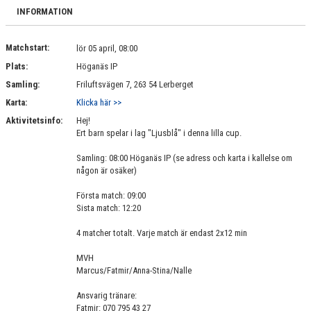
BILDGALLERI
INFORMATION
DOKUMENT
Matchstart:
lör 05 april, 08:00
Plats:
Höganäs IP
KONTAKT
Samling:
Friluftsvägen 7, 263 54 Lerberget
Karta:
Klicka här >>
Aktivitetsinfo:
Hej!
Ert barn spelar i lag "Ljusblå" i denna lilla cup.
Samling: 08:00 Höganäs IP (se adress och karta i kallelse om
någon är osäker)
Första match: 09:00
Sista match: 12:20
4 matcher totalt. Varje match är endast 2x12 min
MVH
Marcus/Fatmir/Anna-Stina/Nalle
Ansvarig tränare:
Fatmir: 070 795 43 27