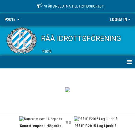
VI ÄR ANSLUTNA TILL FRITIDSKORTET!
P2015
LOGGA IN
RÅÅ IDROTTSFÖRENING
P2015
HEM
NYHETER
KALENDER
MATCHER
vs
Kamrat-cupen i Höganäs
Råå IF P2015 Lag Ljusblå
TRUPPEN