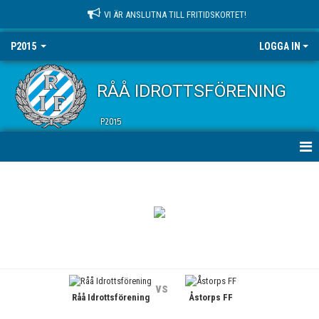
VI ÄR ANSLUTNA TILL FRITIDSKORTET!
P2015
LOGGA IN
RÅÅ IDROTTSFÖRENING
P2015
HEM
NYHETER
KALENDER
MATCHER
vs
Råå Idrottsförening
Åstorps FF
TRUPPEN