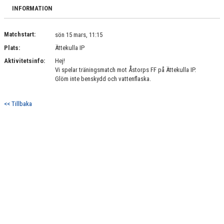
BILDGALLERI
INFORMATION
DOKUMENT
Matchstart:
sön 15 mars, 11:15
Plats:
Ättekulla IP
KONTAKT
Aktivitetsinfo:
Hej!
Vi spelar träningsmatch mot Åstorps FF på Ättekulla IP.
Glöm inte benskydd och vattenflaska.
<< Tillbaka