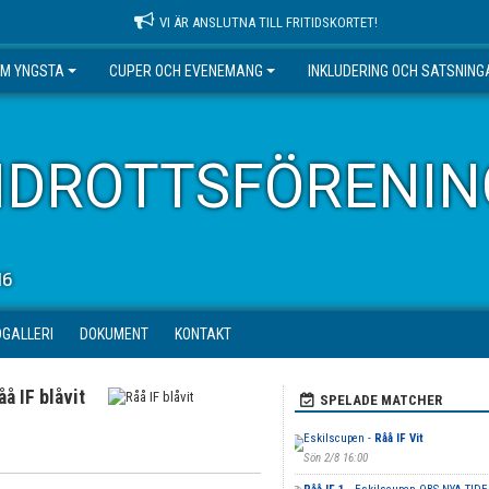
VI ÄR ANSLUTNA TILL FRITIDSKORTET!
EM YNGSTA
CUPER OCH EVENEMANG
INKLUDERING OCH SATSNING
IDROTTSFÖRENIN
16
DGALLERI
DOKUMENT
KONTAKT
åå IF blåvit
SPELADE MATCHER
Eskilscupen -
Råå IF Vit
Sön 2/8 16:00