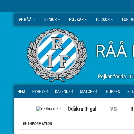
RÅÅ IF
SENIOR
POJKAR
FLICKOR
FÖR D
RÅÅ 
Pojkar födda 20
HEM
NYHETER
KALENDER
MATCHER
TRUPPEN
BIL
vs
Ödåkra IF gul
R
INFORMATION