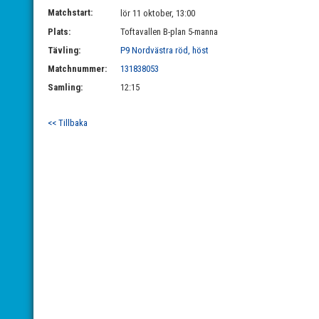
Matchstart:
lör 11 oktober, 13:00
Plats:
Toftavallen B-plan 5-manna
Tävling:
P9 Nordvästra röd, höst
Matchnummer:
131838053
Samling:
12:15
<< Tillbaka