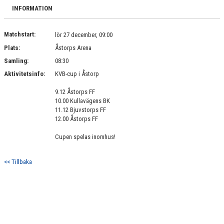
BILDGALLERI
INFORMATION
DOKUMENT
Matchstart:
lör 27 december, 09:00
Plats:
Åstorps Arena
KONTAKT
Samling:
08:30
Aktivitetsinfo:
KVB-cup i Åstorp
9.12 Åstorps FF
10.00 Kullavägens BK
11.12 Bjuvstorps FF
12.00 Åstorps FF
Cupen spelas inomhus!
<< Tillbaka