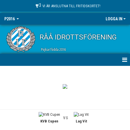
VI ÄR ANSLUTNA TILL FRITIDSKORTET!
P2016
LOGGA IN
RÅÅ IDROTTSFÖRENING
Pojkar födda 2016
HEM
NYHETER
KALENDER
MATCHER
vs
KVB Cupen
Lag Vit
TRUPPEN