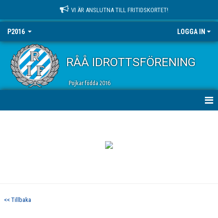
VI ÄR ANSLUTNA TILL FRITIDSKORTET!
P2016
LOGGA IN
RÅÅ IDROTTSFÖRENING
Pojkar födda 2016
HEM
NYHETER
KALENDER
MATCHER
<< Tillbaka
TRUPPEN