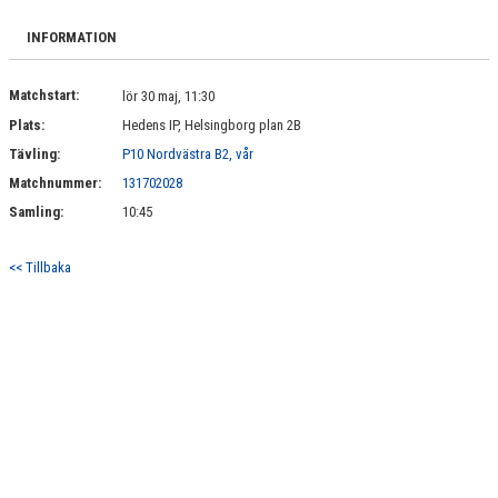
BILDGALLERI
INFORMATION
DOKUMENT
Matchstart:
lör 30 maj, 11:30
KONTAKT
Plats:
Hedens IP, Helsingborg plan 2B
Tävling:
P10 Nordvästra B2, vår
Matchnummer:
131702028
Samling:
10:45
<< Tillbaka