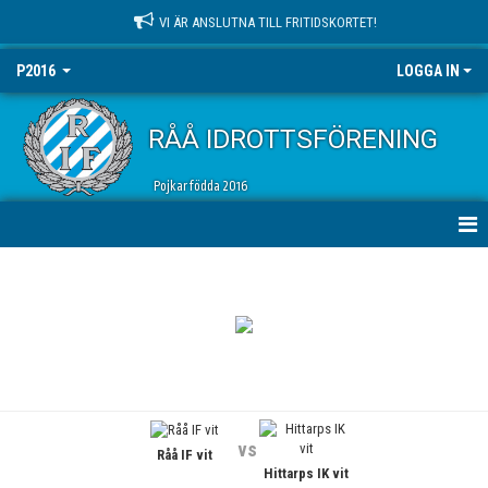
VI ÄR ANSLUTNA TILL FRITIDSKORTET!
P2016
LOGGA IN
RÅÅ IDROTTSFÖRENING
Pojkar födda 2016
HEM
NYHETER
KALENDER
MATCHER
vs
Råå IF vit
TRUPPEN
Hittarps IK vit