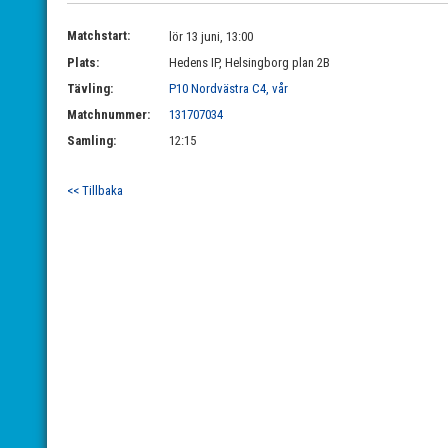
Matchstart:
lör 13 juni, 13:00
Plats:
Hedens IP, Helsingborg plan 2B
Tävling:
P10 Nordvästra C4, vår
Matchnummer:
131707034
Samling:
12:15
<< Tillbaka