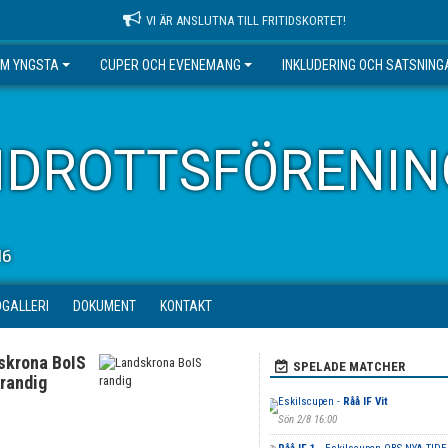
VI ÄR ANSLUTNA TILL FRITIDSKORTET!
EM YNGSTA
CUPER OCH EVENEMANG
INKLUDERING OCH SATSNING
IDROTTSFÖRENIN
16
DGALLERI
DOKUMENT
KONTAKT
skrona BoIS
SPELADE MATCHER
randig
Eskilscupen -
Råå IF Vit
Sön 2/8 16:00