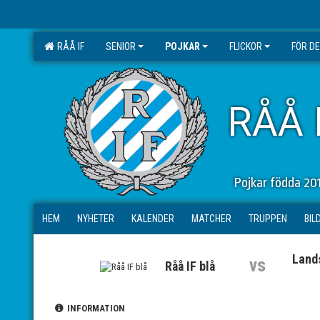
RÅÅ IF
SENIOR
POJKAR
FLICKOR
FÖR D
RÅÅ 
Pojkar födda 20
HEM
NYHETER
KALENDER
MATCHER
TRUPPEN
BIL
Land
vs
Råå IF blå
INFORMATION