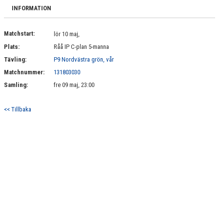
BILDGALLERI
INFORMATION
DOKUMENT
Matchstart:
lör 10 maj,
Plats:
Råå IP C-plan 5-manna
KONTAKT
Tävling:
P9 Nordvästra grön, vår
Matchnummer:
131803030
Samling:
fre 09 maj, 23:00
<< Tillbaka