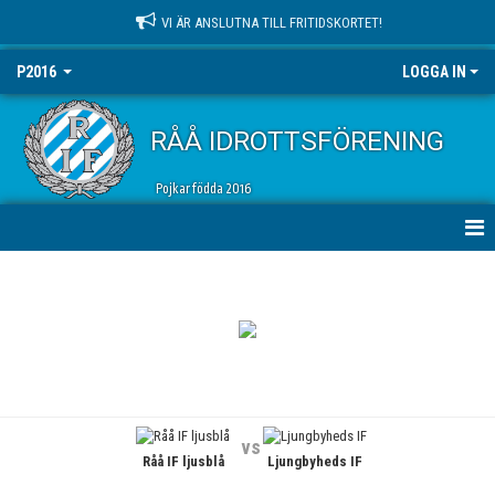
VI ÄR ANSLUTNA TILL FRITIDSKORTET!
P2016
LOGGA IN
RÅÅ IDROTTSFÖRENING
Pojkar födda 2016
HEM
NYHETER
KALENDER
MATCHER
vs
Råå IF ljusblå
Ljungbyheds IF
TRUPPEN