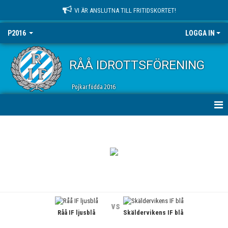
VI ÄR ANSLUTNA TILL FRITIDSKORTET!
P2016
LOGGA IN
RÅÅ IDROTTSFÖRENING
Pojkar födda 2016
HEM
NYHETER
KALENDER
MATCHER
vs
Råå IF ljusblå
Skäldervikens IF blå
TRUPPEN