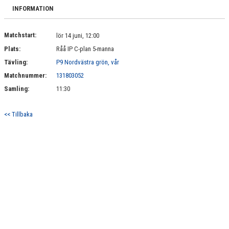
BILDGALLERI
INFORMATION
DOKUMENT
Matchstart:
lör 14 juni, 12:00
Plats:
Råå IP C-plan 5-manna
KONTAKT
Tävling:
P9 Nordvästra grön, vår
Matchnummer:
131803052
Samling:
11:30
<< Tillbaka