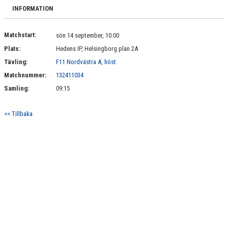
BILDGALLERI
INFORMATION
DOKUMENT
Matchstart:
sön 14 september, 10:00
Plats:
Hedens IP, Helsingborg plan 2A
KONTAKT
Tävling:
F11 Nordvästra A, höst
Matchnummer:
132411034
Samling:
09:15
<< Tillbaka