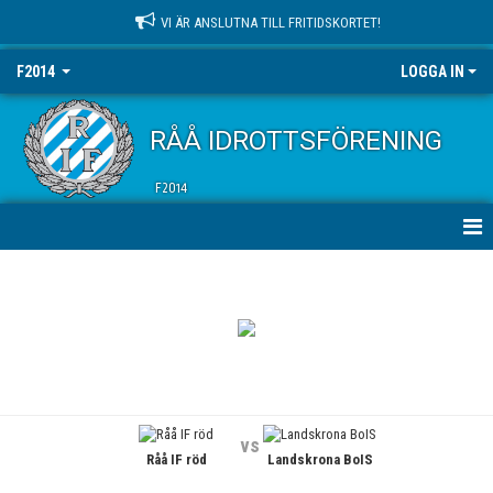
VI ÄR ANSLUTNA TILL FRITIDSKORTET!
F2014
LOGGA IN
RÅÅ IDROTTSFÖRENING
F2014
HEM
NYHETER
KALENDER
MATCHER
vs
Råå IF röd
Landskrona BoIS
TRUPPEN