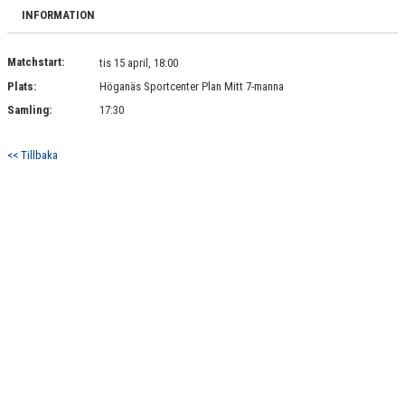
BILDGALLERI
INFORMATION
DOKUMENT
Matchstart:
tis 15 april, 18:00
Plats:
Höganäs Sportcenter Plan Mitt 7-manna
KONTAKT
Samling:
17:30
<< Tillbaka