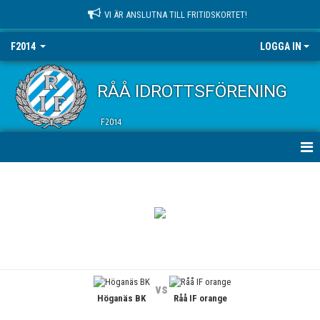
VI ÄR ANSLUTNA TILL FRITIDSKORTET!
F2014
LOGGA IN
RÅÅ IDROTTSFÖRENING
F2014
HEM
NYHETER
KALENDER
MATCHER
vs
Höganäs BK
Råå IF orange
TRUPPEN