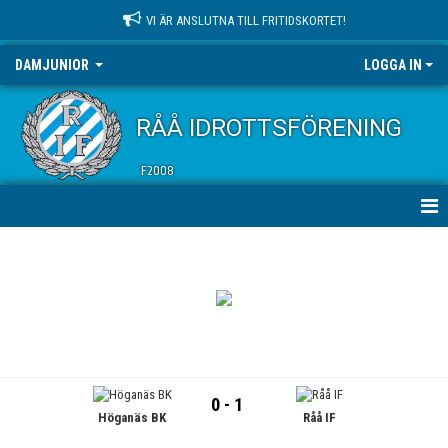
VI ÄR ANSLUTNA TILL FRITIDSKORTET!
DAMJUNIOR
LOGGA IN
RÅÅ IDROTTSFÖRENING
F2008
HEM
NYHETER
KALENDER
MATCHER
0 - 1
Höganäs BK
Råå IF
TRUPPEN