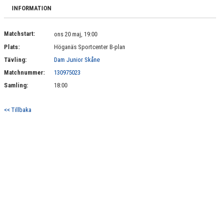
BILDGALLERI
INFORMATION
DOKUMENT
Matchstart:
ons 20 maj, 19:00
Plats:
Höganäs Sportcenter B-plan
KONTAKT
Tävling:
Dam Junior Skåne
Matchnummer:
130975023
Samling:
18:00
<< Tillbaka