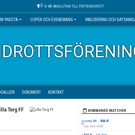
VI ÄR ANSLUTNA TILL FRITIDSKORTET!
EM YNGSTA
CUPER OCH EVENEMANG
INKLUDERING OCH SATSNIN
IDROTTSFÖRENIN
DGALLERI
DOKUMENT
KONTAKT
illa Torg FF
KOMMANDE MATCHER
Lunds BK -
Råå IF
Sön 16/8 14:00