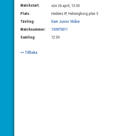
Matchstart:
sön 26 april, 13:30
Plats:
Hedens IP, Helsingborg plan 5
Tävling:
Dam Junior Skåne
Matchnummer:
130975011
Samling:
12:30
<< Tillbaka