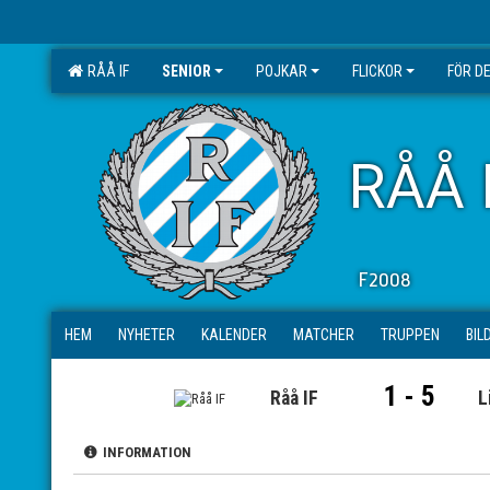
RÅÅ IF
SENIOR
POJKAR
FLICKOR
FÖR D
RÅÅ 
F2008
HEM
NYHETER
KALENDER
MATCHER
TRUPPEN
BIL
1 - 5
Råå IF
L
INFORMATION